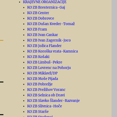
KRAJEVNE ORGANIZACIJE
KO ZB Bresternica-Gaj
KO ZB Center
KO ZB Dobrovce
KO ZB Dušan Kveder-Tomaž
KO ZB Fram
KO ZB Ivan Cankar
KO ZB Ivan Zagernik-Joco
KO ZB Jožica Flander
KO ZB Koroška vrata-Kamnica
KO ZB Košaki
KO ZB Limbuš-Pekre
KO ZB Lovrenc na Pohorju
KO ZB Miklavž/DP
KO ZB Moše Pijada
KO ZB Pobrežje
KO ZB Prežihov Voranc
KO ZB Selnica ob Dravi
KO ZB Slavko Šlander-Razvanje
KO ZB Slivnica-Hoče
KO ZB Starše