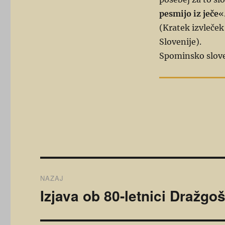
pesmijo iz ječe
«
(Kratek izvleček
Slovenije).
Spominsko slov
Navigacija
NAZAJ
prispevka
Izjava ob 80-letnici Dražgo
Prejšnji
prispevek: