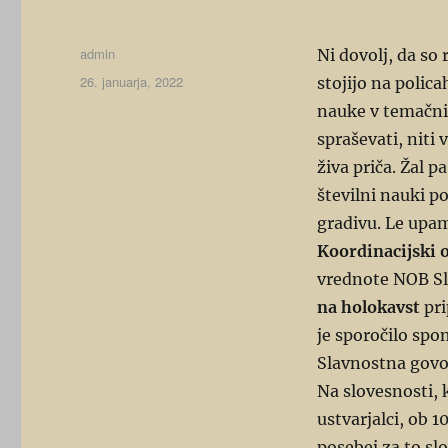
Avtor
admin
Ni dovolj, da so
Objavljeno
26. januarja, 2022
stojijo na policah
dne
nauke v temačnih
spraševati, niti 
živa priča. Žal p
številni nauki p
gradivu. Le upam
Koordinacijski o
vrednote NOB Sl
na holokavst
pri
je sporočilo spo
Slavnostna govo
Na slovesnosti, 
ustvarjalci, ob 1
posebej za to s