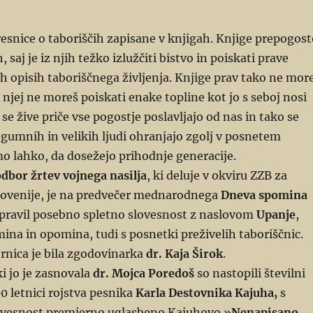
 resnice o taboriščih zapisane v knjigah. Knjige prepogos
, saj je iz njih težko izlužčiti bistvo in poiskati prave
 opisih taboriščnega življenja. Knjige prav tako ne mor
v njej ne moreš poiskati enake topline kot jo s seboj nosi
a se žive priče vse pogostje poslavljajo od nas in tako se
ogumnih in velikih ljudi ohranjajo zgolj v posnetem
o lahko, da dosežejo prihodnje generacije.
dbor žrtev vojnega nasilja
, ki deluje v okviru ZZB za
ovenije, je na predvečer mednarodnega
Dneva spomina
pravil posebno spletno slovesnost z naslovom
Upanje
,
mina in opomina, tudi s posnetki preživelih taboriščnic.
rnica je bila zgodovinarka
dr. Kaja Širok
.
ki jo je zasnovala
dr. Mojca Poredoš
so nastopili številni
00 letnici rojstva pesnika
Karla Destovnika Kajuha,
s
lovesnost premierno uglasbeno Kajuhovo »
Nenapisano