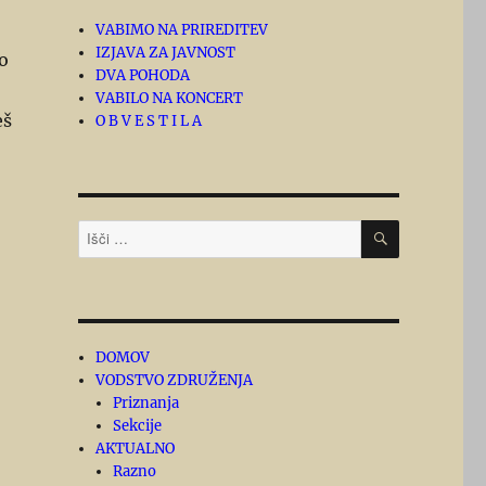
VABIMO NA PRIREDITEV
IZJAVA ZA JAVNOST
to
DVA POHODA
VABILO NA KONCERT
eš
O B V E S T I L A
ISKANJE
Išči:
DOMOV
VODSTVO ZDRUŽENJA
Priznanja
Sekcije
AKTUALNO
Razno