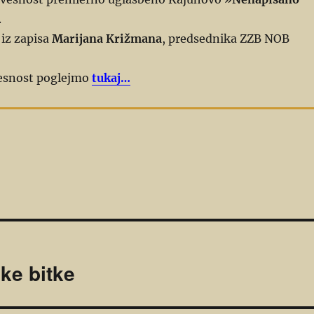
.
 iz zapisa
Marijana Križmana
, predsednika ZZB NOB
esnost poglejmo
tukaj…
ške bitke