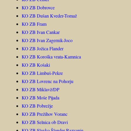
KO ZB Dobrovce
KO ZB Dušan Kveder-Tomaž
KO ZB Fram
KO ZB Ivan Cankar
KO ZB Ivan Zagernik-Joco
KO ZB Jožica Flander
KO ZB Koroška vrata-Kamnica
KO ZB Košaki
KO ZB Limbuš-Pekre
KO ZB Lovrenc na Pohorju
KO ZB Miklavž/DP
KO ZB Moše Pijada
KO ZB Pobrežje
KO ZB Prežihov Voranc
KO ZB Selnica ob Dravi
KO ZB Slavko Šlander-Razvanje