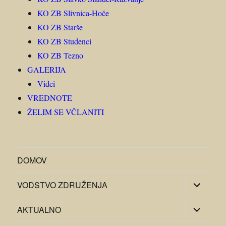
KO ZB Slivnica-Hoče
KO ZB Starše
KO ZB Studenci
KO ZB Tezno
GALERIJA
Videi
VREDNOTE
ŽELIM SE VČLANITI
DOMOV
razširi
VODSTVO ZDRUŽENJA
pod-
meni
razširi
AKTUALNO
pod-
meni