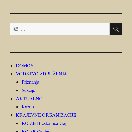
ISK
Išči:
DOMOV
VODSTVO ZDRUŽENJA
Priznanja
Sekcije
AKTUALNO
Razno
KRAJEVNE ORGANIZACIJE
KO ZB Bresternica-Gaj
KO ZB Center