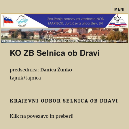
MENI
ZB-NOB Maribor
KO ZB Selnica ob Dravi
predsednica:
Danica Žunko
tajnik/tajnica
KRAJEVNI ODBOR SELNICA OB DRAVI
Klik na povezavo in preberi!