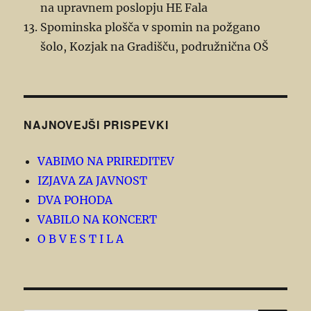
na upravnem poslopju HE Fala
Spominska plošča v spomin na požgano
šolo, Kozjak na Gradišču, podružnična OŠ
NAJNOVEJŠI PRISPEVKI
VABIMO NA PRIREDITEV
IZJAVA ZA JAVNOST
DVA POHODA
VABILO NA KONCERT
O B V E S T I L A