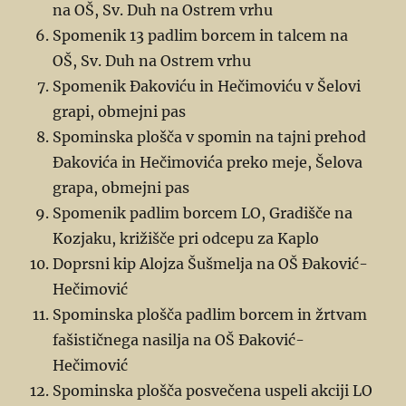
na OŠ, Sv. Duh na Ostrem vrhu
Spomenik 13 padlim borcem in talcem na
OŠ, Sv. Duh na Ostrem vrhu
Spomenik Đakoviću in Hečimoviću v Šelovi
grapi, obmejni pas
Spominska plošča v spomin na tajni prehod
Đakovića in Hečimovića preko meje, Šelova
grapa, obmejni pas
Spomenik padlim borcem LO, Gradišče na
Kozjaku, križišče pri odcepu za Kaplo
Doprsni kip Alojza Šušmelja na OŠ Đaković-
Hečimović
Spominska plošča padlim borcem in žrtvam
fašističnega nasilja na OŠ Đaković-
Hečimović
Spominska plošča posvečena uspeli akciji LO