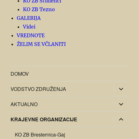
KO ZB Studenci
KO ZB Tezno
GALERIJA
Videi
VREDNOTE
ŽELIM SE VČLANITI
DOMOV
razširi
VODSTVO ZDRUŽENJA
pod-
meni
razširi
AKTUALNO
pod-
meni
razširi
KRAJEVNE ORGANIZACIJE
pod-
meni
KO ZB Bresternica-Gaj