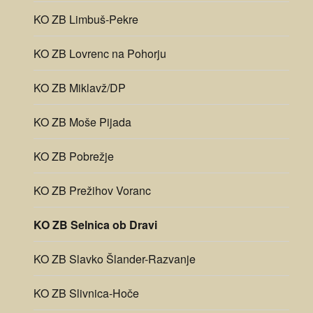
KO ZB Limbuš-Pekre
KO ZB Lovrenc na Pohorju
KO ZB Miklavž/DP
KO ZB Moše Pijada
KO ZB Pobrežje
KO ZB Prežihov Voranc
KO ZB Selnica ob Dravi
KO ZB Slavko Šlander-Razvanje
KO ZB Slivnica-Hoče