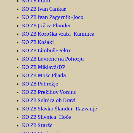
KO ZB Fram
KO ZB Ivan Cankar
KO ZB Ivan Zagernik-Joco
KO ZB Jožica Flander
KO ZB Koroška vrata-Kamnica
KO ZB Košaki
KO ZB Limbuš-Pekre
KO ZB Lovrenc na Pohorju
KO ZB Miklavž/DP
KO ZB Moše Pijada
KO ZB Pobrežje
KO ZB Prežihov Voranc
KO ZB Selnica ob Dravi
KO ZB Slavko Šlander-Razvanje
KO ZB Slivnica-Hoče
KO ZB Starše