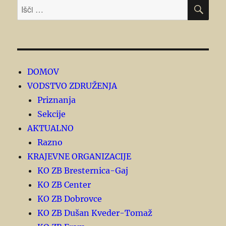
ISK
Išči:
DOMOV
VODSTVO ZDRUŽENJA
Priznanja
Sekcije
AKTUALNO
Razno
KRAJEVNE ORGANIZACIJE
KO ZB Bresternica-Gaj
KO ZB Center
KO ZB Dobrovce
KO ZB Dušan Kveder-Tomaž